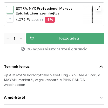
EXTRA: NYX Professional Makeup
Epic Ink Liner szemhéjtus
1
4.076 Ft
4.290 Ft
-5%
Hozzáadva
28 napos visszatérítési garancia
Termék leírás
Új! A MAYANI bársonytáska Velvet Bag - You Are A Star , a
MAYANI márkától, végre kapható a PINK PANDA
webshopban
A márkáról