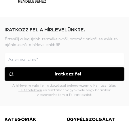
RENDELÉSÉHEZ
IRATKOZZ FEL A HÍRLEVELÜNKRE.
Értesülj a legújabb termékeinkről, promóciónkról és exkluzív
ajánlatokról a hírleveleinkből!
Iratkozz fel
A hírlevélre való feliratkozással beleegyezem a
Felhasználási
Feltételekben
és tisztában vagyok vele hogy bármikor
visszavonhatom a feliratkozást.
KATEGÓRIÁK
ÜGYFÉLSZOLGÁLAT