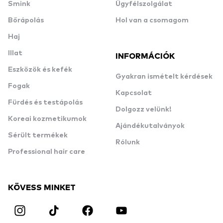
Smink
Ügyfélszolgálat
Bőrápolás
Hol van a csomagom
Haj
Illat
INFORMÁCIÓK
Eszközök és kefék
Gyakran ismételt kérdések
Fogak
Kapcsolat
Fürdés és testápolás
Dolgozz velünk!
Koreai kozmetikumok
Ajándékutalványok
Sérült termékek
Rólunk
Professional hair care
KÖVESS MINKET