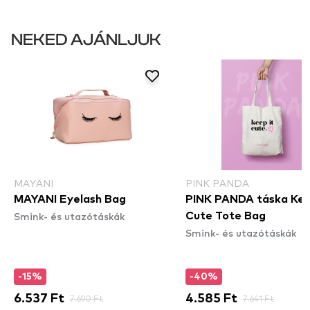
NEKED AJÁNLJUK
MAYANI
PINK PANDA
MAYANI Eyelash Bag
PINK PANDA táska Kee
Smink- és utazótáskák
Cute Tote Bag
Smink- és utazótáskák
-15%
-40%
6.537 Ft
7.690 Ft
4.585 Ft
7.641 Ft