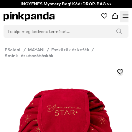
INGYENES Mystery Bag! Kód: DROP-BAG >>
Főoldal
/
MAYANI
/
Eszközök és kefék
/
Smink- és utazótáskák