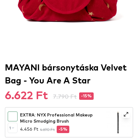
MAYANI bársonytáska Velvet
Bag - You Are A Star
6.622 Ft
7.790 Ft
-15%
EXTRA: NYX Professional Makeup
Micro Smudging Brush
1
4.456 Ft
4.690 Ft
-5%