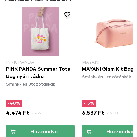
PINK PANDA
MAYANI
PINK PANDA Summer Tote
MAYANI Glam Kit Bag
Smink- és utazótáskák
Bag nyári táska
Smink- és utazótáskák
-40%
-15%
4.474 Ft
7.456 Ft
6.537 Ft
7.690 Ft
Hozzáadva
Hozzáadva