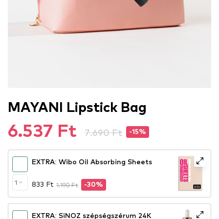
MAYANI Lipstick Bag
6.537 Ft
7.690 Ft
-15%
EXTRA: Wibo Oil Absorbing Sheets
1
833 Ft
1.190 Ft
-30%
EXTRA: SiNOZ szépségszérum 24K