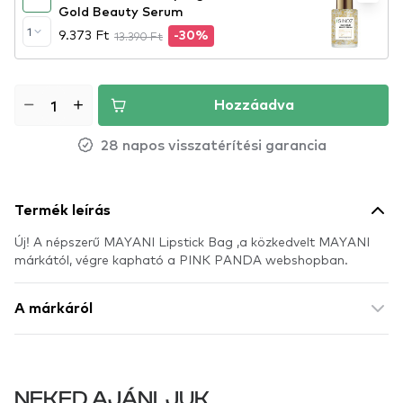
Gold Beauty Serum
1
9.373 Ft
13.390 Ft
-30%
Hozzáadva
28 napos visszatérítési garancia
Termék leírás
Új! A népszerű MAYANI Lipstick Bag ,a közkedvelt MAYANI
márkától, végre kapható a PINK PANDA webshopban.
A márkáról
NEKED AJÁNLJUK