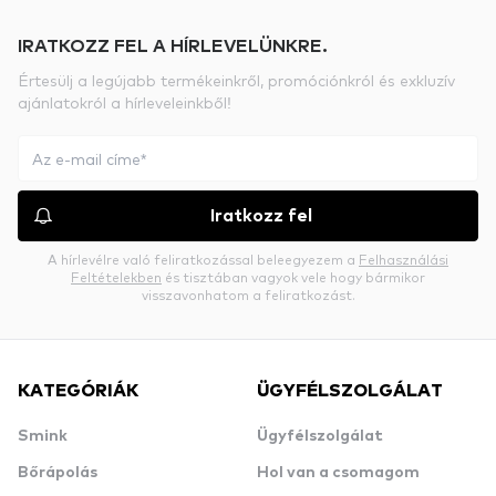
IRATKOZZ FEL A HÍRLEVELÜNKRE.
Értesülj a legújabb termékeinkről, promóciónkról és exkluzív
ajánlatokról a hírleveleinkből!
Iratkozz fel
A hírlevélre való feliratkozással beleegyezem a
Felhasználási
Feltételekben
és tisztában vagyok vele hogy bármikor
visszavonhatom a feliratkozást.
KATEGÓRIÁK
ÜGYFÉLSZOLGÁLAT
Smink
Ügyfélszolgálat
Bőrápolás
Hol van a csomagom