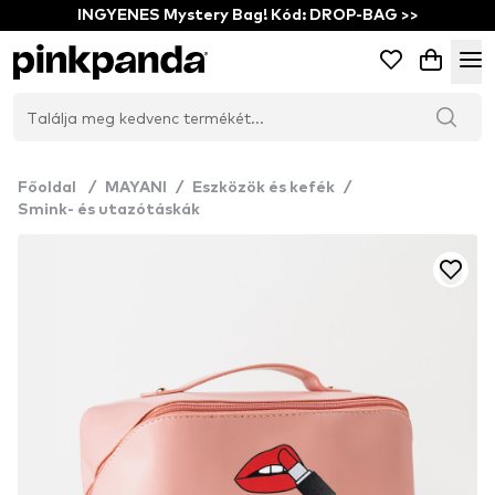
INGYENES Mystery Bag! Kód: DROP-BAG >>
Főoldal
/
MAYANI
/
Eszközök és kefék
/
Smink- és utazótáskák