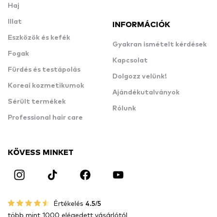
Haj
Illat
INFORMÁCIÓK
Eszközök és kefék
Gyakran ismételt kérdések
Fogak
Kapcsolat
Fürdés és testápolás
Dolgozz velünk!
Koreai kozmetikumok
Ajándékutalványok
Sérült termékek
Rólunk
Professional hair care
KÖVESS MINKET
Értékelés
4.5/5
több mint 1000 elégedett vásárlótól