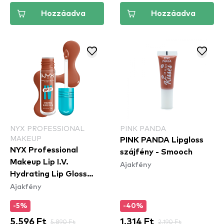
Hozzáadva
Hozzáadva
NYX PROFESSIONAL
PINK PANDA
MAKEUP
PINK PANDA Lipgloss
NYX Professional
szájfény - Smooch
Makeup Lip I.V.
Ajakfény
Hydrating Lip Gloss
Ajakfény
Stain - 01 Caramel Drip
-5%
-40%
5.596 Ft
5.890 Ft
1.314 Ft
2.190 Ft