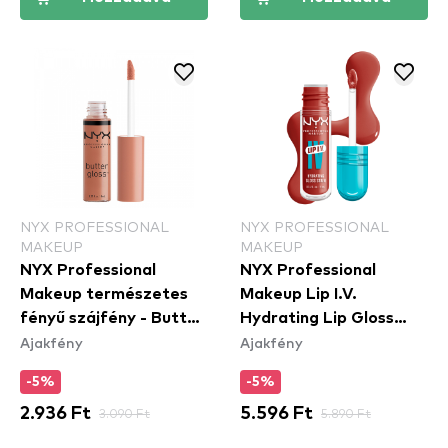
NYX PROFESSIONAL
NYX PROFESSIONAL
MAKEUP
MAKEUP
NYX Professional
NYX Professional
Makeup természetes
Makeup Lip I.V.
fényű szájfény - Butter
Hydrating Lip Gloss
Ajakfény
Ajakfény
Gloss – Madeleine
Stain - 12 Burst That
(BLG14)
Tang
-5%
-5%
2.936 Ft
3.090 Ft
5.596 Ft
5.890 Ft