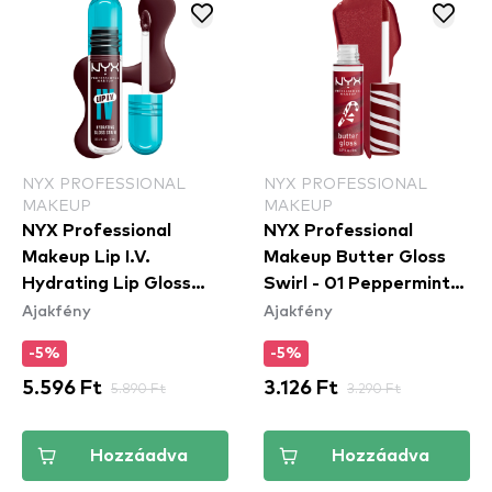
NYX PROFESSIONAL
NYX PROFESSIONAL
MAKEUP
MAKEUP
NYX Professional
NYX Professional
Makeup Lip I.V.
Makeup Butter Gloss
Hydrating Lip Gloss
Swirl - 01 Peppermint
Ajakfény
Ajakfény
Stain - 14 Mauve N'
Swirl
Moist
-5%
-5%
5.596 Ft
5.890 Ft
3.126 Ft
3.290 Ft
Hozzáadva
Hozzáadva