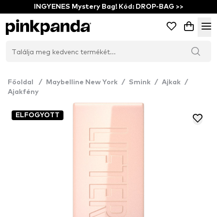
INGYENES Mystery Bag! Kód: DROP-BAG >>
Főoldal
/
Maybelline New York
/
Smink
/
Ajkak
/
Ajakfény
ELFOGYOTT