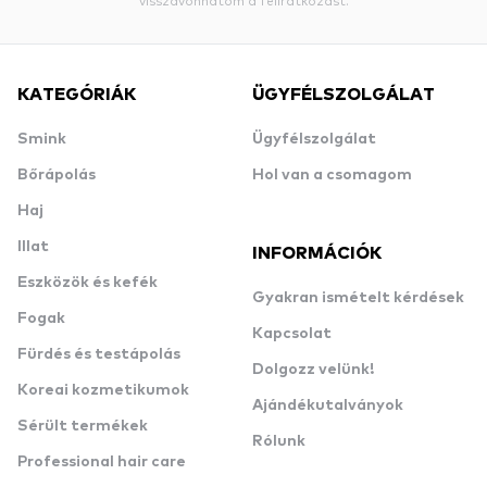
visszavonhatom a feliratkozást.
KATEGÓRIÁK
ÜGYFÉLSZOLGÁLAT
Smink
Ügyfélszolgálat
Bőrápolás
Hol van a csomagom
Haj
Illat
INFORMÁCIÓK
Eszközök és kefék
Gyakran ismételt kérdések
Fogak
Kapcsolat
Fürdés és testápolás
Dolgozz velünk!
Koreai kozmetikumok
Ajándékutalványok
Sérült termékek
Rólunk
Professional hair care