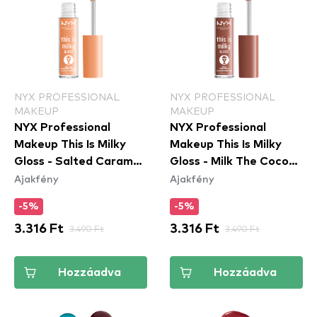
NYX PROFESSIONAL
NYX PROFESSIONAL
MAKEUP
MAKEUP
NYX Professional
NYX Professional
Makeup This Is Milky
Makeup This Is Milky
Gloss - Salted Caramel
Gloss - Milk The Coco
Ajakfény
Ajakfény
Shake (TIMG18) -
(TIMG20) - szájfény
szájfény
-5%
-5%
3.316 Ft
3.490 Ft
3.316 Ft
3.490 Ft
Hozzáadva
Hozzáadva