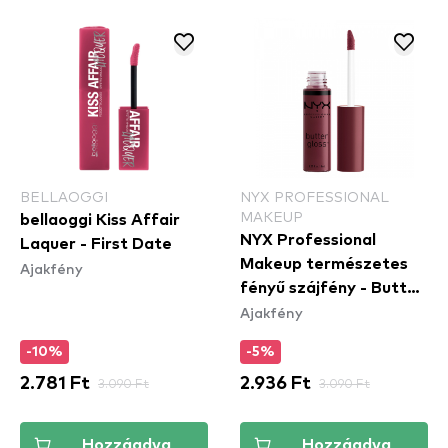
BELLAOGGI
NYX PROFESSIONAL
MAKEUP
bellaoggi Kiss Affair
NYX Professional
Laquer - First Date
Makeup természetes
Ajakfény
fényű szájfény - Butter
Ajakfény
Gloss – Devil's Food
Cake (BLG22)
-10%
-5%
2.781 Ft
3.090 Ft
2.936 Ft
3.090 Ft
Hozzáadva
Hozzáadva