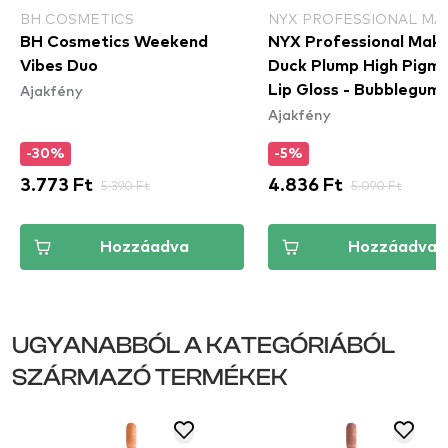
BH COSMETICS
NYX PROFESSIONAL MA
BH Cosmetics Weekend
NYX Professional Mak
Vibes Duo
Duck Plump High Pigm
Ajakfény
Lip Gloss - Bubblegum
Ajakfény
(DPLL12)
-30%
-5%
3.773 Ft
5.390 Ft
4.836 Ft
5.090 Ft
Hozzáadva
Hozzáadva
UGYANABBÓL A KATEGÓRIÁBÓL
SZÁRMAZÓ TERMÉKEK