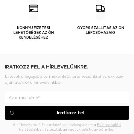
KÖNNYŰ FIZETÉSI
GYORS SZÁLLÍTÁS AZ ÖN
LEHETŐSÉGEK AZ ÖN
LÉPCSŐHÁZÁIG
RENDELÉSÉHEZ
IRATKOZZ FEL A HÍRLEVELÜNKRE.
Értesülj a legújabb termékeinkről, promóciónkról és exkluzív
ajánlatokról a hírleveleinkből!
Iratkozz fel
A hírlevélre való feliratkozással beleegyezem a
Felhasználási
Feltételekben
és tisztában vagyok vele hogy bármikor