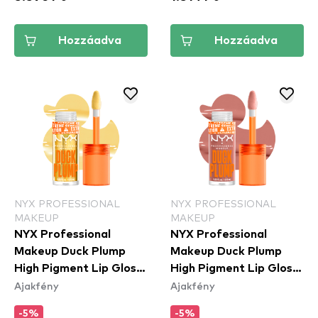
Hozzáadva
Hozzáadva
NYX PROFESSIONAL
NYX PROFESSIONAL
MAKEUP
MAKEUP
NYX Professional
NYX Professional
Makeup Duck Plump
Makeup Duck Plump
High Pigment Lip Gloss
High Pigment Lip Gloss
Ajakfény
Ajakfény
- Clearly Spicy
- Banging Bare
(DPLL01)
(DPLL02)
-5%
-5%