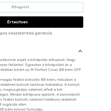
Elfogyott
Értesítsen
pos visszatérítési garancia
etikumok erejét a bőrápolás előnyeivel. Nagy
ényes felülettel. Egyesítse a bőrápolást és a
 hibátlan bőrért az M Perfect Cover BB krém SPF
 magas fedést biztosító BB-krém, miközben a
-védelmet biztosít tartósan hidratálva. A könnyű
ti, megnyugtatja, valamint elfedi a bőr
ségeit. Minden bőrtípusra ajánlott. A bemutatott
s fedést biztosít, valamint hatékony védelmet
 sugárzás ellen.
BB krém könnyű formulájú.