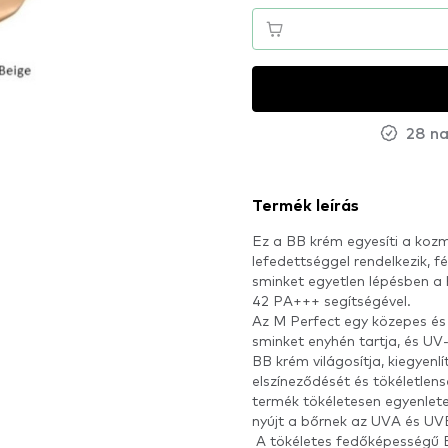
28 na
Termék leírás
Ez a BB krém egyesíti a kozm
lefedettséggel rendelkezik, f
sminket egyetlen lépésben a
42 PA+++ segítségével.
Az M Perfect egy közepes és
sminket enyhén tartja, és UV
BB krém világosítja, kiegyenlí
elszíneződését és tökéletlen
termék tökéletesen egyenlete
nyújt a bőrnek az UVA és UVB
A tökéletes fedőképességű 