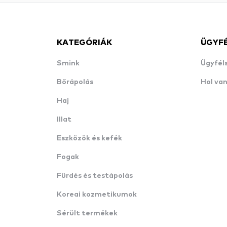
KATEGÓRIÁK
ÜGYF
Smink
Ügyfél
Bőrápolás
Hol va
Haj
Illat
Eszközök és kefék
Fogak
Fürdés és testápolás
Koreai kozmetikumok
Sérült termékek