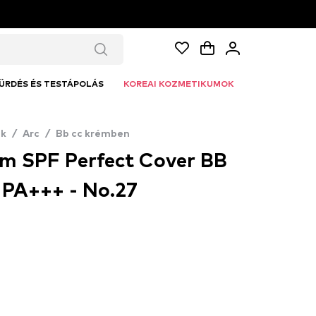
ÜRDÉS ÉS TESTÁPOLÁS
KOREAI KOZMETIKUMOK
k
/
Arc
/
Bb cc krémben
m SPF Perfect Cover BB
PA+++ - No.27