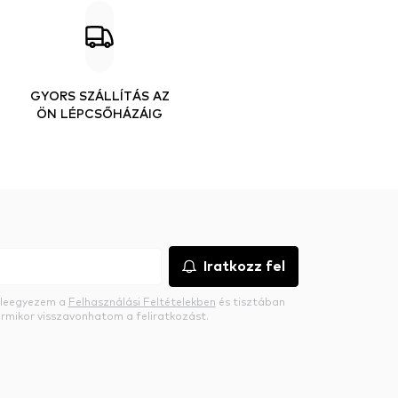
GYORS SZÁLLÍTÁS AZ
ÖN LÉPCSŐHÁZÁIG
Iratkozz fel
beleegyezem a
Felhasználási Feltételekben
és tisztában
rmikor visszavonhatom a feliratkozást.