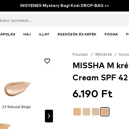
INGYENES Mystery Bag! Kód: DROP-BAG >>
RÁPOLÁS
HAJ
ILLAT
ESZKÖZÖK ÉS KEFÉK
FOGAK
F
Főoldal
/
MISSHA
/
Smin
MISSHA M kré
Cream SPF 42 
6.190 Ft