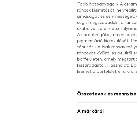
Főbb hatóanyagai:- A ceramido
ráncok kisimítását, helyreáll
simaságát és selymességét, 
segít megszabadulni a ráncok
szabályozza a redox folyamat
Az arbutin gátolja a melani
pigmentáció kialakulását, fény
tónusát.- A hialuronsav mélyen
ráncokat kívülről és belülről 
bőrfelületen, amely megtartj
kiszáradástól. Használat: Bő
krémet a bőrfelületre. arcra,
Összetevők és mennyisé
A márkáról