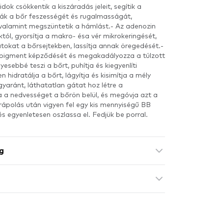
k csökkentik a kiszáradás jeleit, segítik a
ítják a bőr feszességét és rugalmasságát,
valamint megszüntetik a hámlást.- Az adenozin
tól, gyorsítja a makro- ésa vér mikrokeringését,
okat a bőrsejtekben, lassítja annak öregedését.-
n pigment képződését és megakadályozza a túlzott
esebbé teszi a bőrt, puhítja és kiegyenlíti
 hidratálja a bőrt, lágyítja és kisimítja a mély
egyaránt, láthatatlan gátat hoz létre a
a a nedvességet a bőrön belül, és megóvja azt a
rápolás után vigyen fel egy kis mennyiségű BB
 és egyenletesen oszlassa el. Fedjük be porral.
g