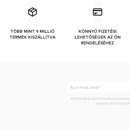
TÖBB MINT 9 MILLIÓ
KÖNNYŰ FIZETÉSI
TERMÉK KISZÁLLÍTVA
LEHETŐSÉGEK AZ ÖN
RENDELÉSÉHEZ
A hírlevélre való feliratkozással 
vagyok vele hogy bá