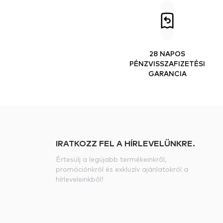
28 NAPOS
PÉNZVISSZAFIZETÉSI
GARANCIA
IRATKOZZ FEL A HÍRLEVELÜNKRE.
Értesülj a legújabb termékeinkről,
promóciónkról és exkluzív ajánlatokról a
hírleveleinkből!