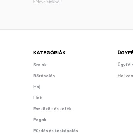
hírleveleinkből!
KATEGÓRIÁK
ÜGYF
Smink
Ügyfél
Bőrápolás
Hol va
Haj
Illat
Eszközök és kefék
Fogak
Fürdés és testápolás