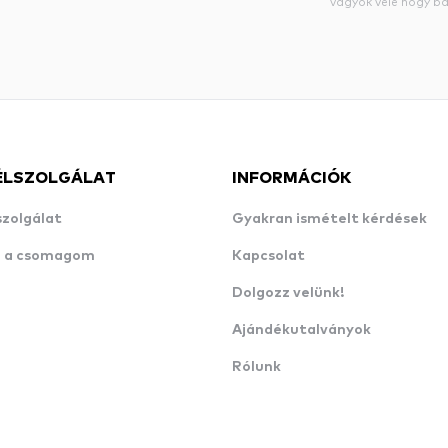
vagyok vele hogy bá
ÉLSZOLGÁLAT
INFORMÁCIÓK
szolgálat
Gyakran ismételt kérdések
n a csomagom
Kapcsolat
Dolgozz velünk!
Ajándékutalványok
Rólunk