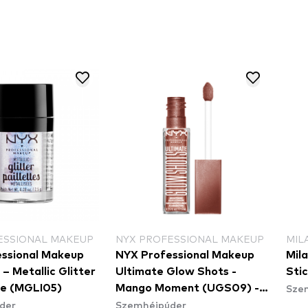
ESSIONAL MAKEUP
NYX PROFESSIONAL MAKEUP
MIL
ssional Makeup
NYX Professional Makeup
Mil
 – Metallic Glitter
Ultimate Glow Shots -
Stic
Sze
te (MGLI05)
Mango Moment (UGS09) -
der
Szemhéjpúder
szemhéjfesték