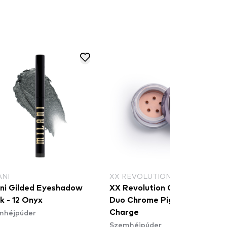
ANI
XX REVOLUTION
ani Gilded Eyeshadow
XX Revolution ChromatiXX
k - 12 Onyx
Duo Chrome Pigment Pot -
mhéjpúder
Charge
Szemhéjpúder