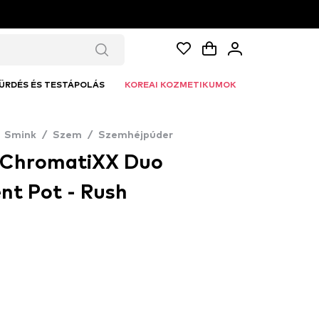
ÜRDÉS ÉS TESTÁPOLÁS
KOREAI KOZMETIKUMOK
Smink
/
Szem
/
Szemhéjpúder
n ChromatiXX Duo
t Pot - Rush