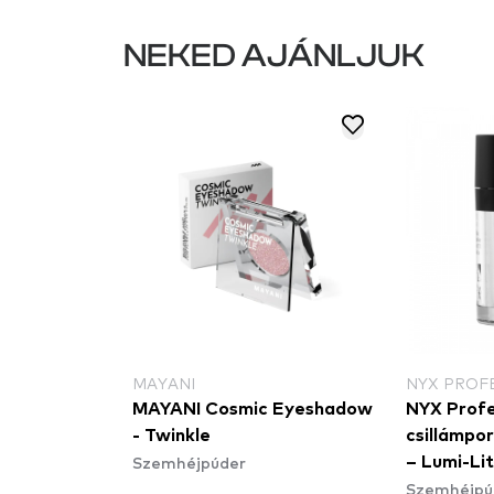
NEKED AJÁNLJUK
MAYANI
NYX PROF
Affair
MAYANI Cosmic Eyeshadow
NYX Profe
 & Shine -
- Twinkle
csillámpor
Szemhéjpúder
– Lumi-Li
Szemhéjpú