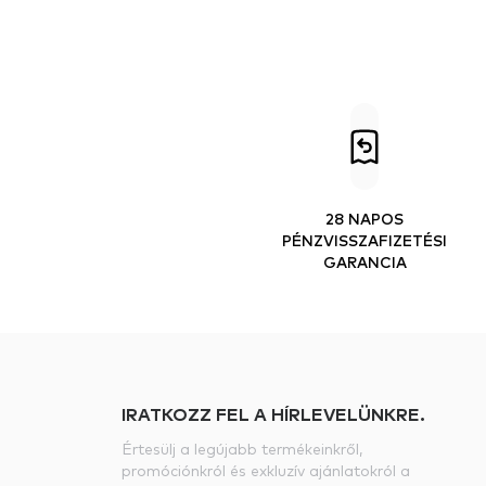
28 NAPOS
PÉNZVISSZAFIZETÉSI
GARANCIA
IRATKOZZ FEL A HÍRLEVELÜNKRE.
Értesülj a legújabb termékeinkről,
promóciónkról és exkluzív ajánlatokról a