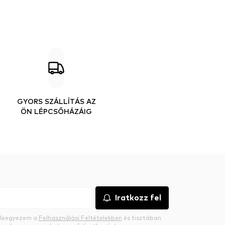
GYORS SZÁLLÍTÁS AZ
ÖN LÉPCSŐHÁZÁIG
Iratkozz fel
beleegyezem a
Felhasználási Feltételekben
és tisztában