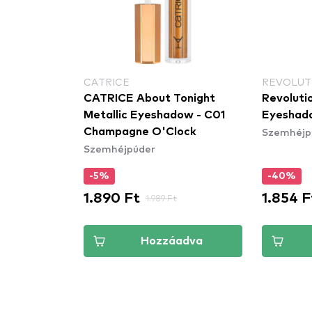
CATRICE
REVOLUT
CATRICE About Tonight
Revoluti
Metallic Eyeshadow - C01
Eyeshado
Szemhéjp
Champagne O'Clock
Szemhéjpúder
-5%
-40%
1.890 Ft
1.854 F
1.989 Ft
Hozzáadva