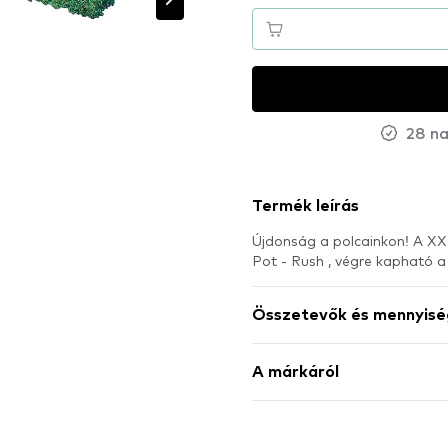
28 na
Termék leírás
Újdonság a polcainkon! A X
Pot - Rush , végre kaphat
Összetevők és mennyisé
A márkáról