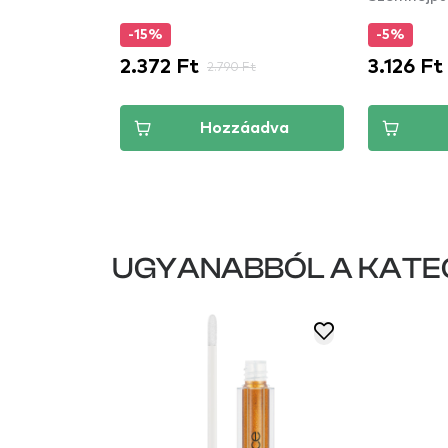
-15%
-5%
2.372 Ft
3.126 Ft
2.790 Ft
áadva
Hozzáadva
UGYANABBÓL A KATE