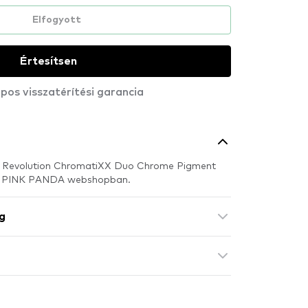
Elfogyott
Értesítsen
pos visszatérítési garancia
X Revolution ChromatiXX Duo Chrome Pigment
ó a PINK PANDA webshopban.
g