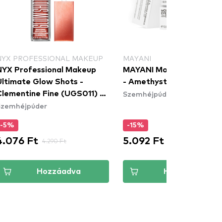
NYX PROFESSIONAL MAKEUP
MAYANI
NYX Professional Makeup
MAYANI Mousse Eyesha
Ultimate Glow Shots -
- Amethyst
Szemhéjpúder
Clementine Fine (UGS011) -
Szemhéjpúder
szemhéjfesték
-5%
-15%
4.076 Ft
5.092 Ft
4.290 Ft
5.990 Ft
Hozzáadva
Hozzáadva