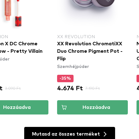
ION
XX REVOLUTION
on X DC Chrome
XX Revolution ChromatiXX
w - Pretty Villain
Duo Chrome Pigment Pot -
úder
Flip
Szemhéjpúder
-35%
t
4.674 Ft
3.090 Ft
7.190 Ft
Hozzáadva
Hozzáadva
Mutasd az összes terméket