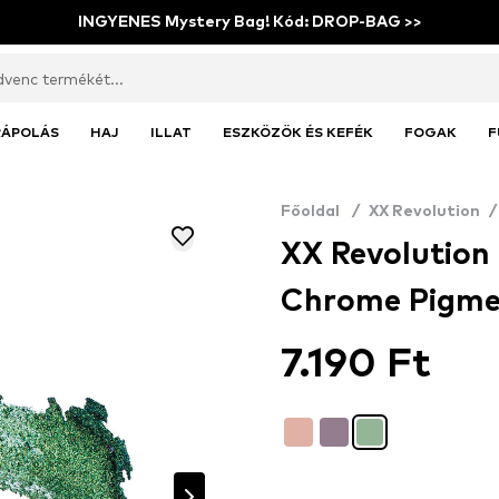
INGYENES Mystery Bag! Kód: DROP-BAG >>
RÁPOLÁS
HAJ
ILLAT
ESZKÖZÖK ÉS KEFÉK
FOGAK
F
Főoldal
/
XX Revolution
/
XX Revolutio
Chrome Pigmen
7.190 Ft