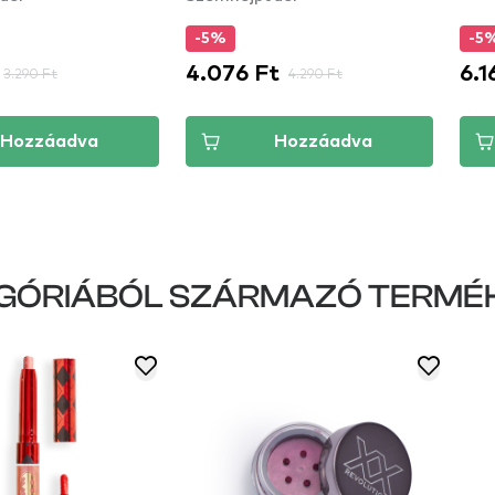
-5%
-5
4.076 Ft
6.1
3.290 Ft
4.290 Ft
Hozzáadva
Hozzáadva
GÓRIÁBÓL SZÁRMAZÓ TERMÉ