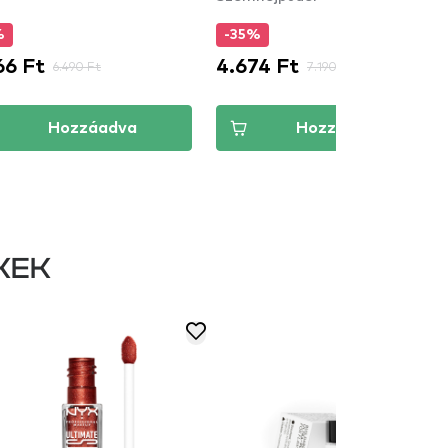
%
-35%
66 Ft
4.674 Ft
6.490 Ft
7.190 Ft
Hozzáadva
Hozzáadva
KEK