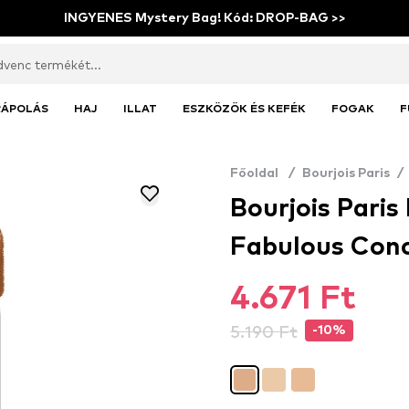
INGYENES Mystery Bag! Kód: DROP-BAG >>
RÁPOLÁS
HAJ
ILLAT
ESZKÖZÖK ÉS KEFÉK
FOGAK
F
Főoldal
/
Bourjois Paris
/
Bourjois Paris
Fabulous Conc
4.671 Ft
5.190 Ft
-10%