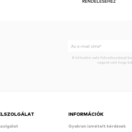
RENDELÉSÉHEZ
A hírlevélre való feliratkozással 
vagyok vele hogy bá
ÉLSZOLGÁLAT
INFORMÁCIÓK
szolgálat
Gyakran ismételt kérdések