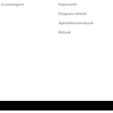
n a csomagom
Kapcsolat
Dolgozz velünk!
Ajándékutalványok
Rólunk