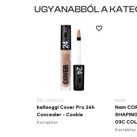
UGYANABBÓL A KATE
BELLAOGGI
NAM
bellaoggi Cover Pro 24h
Nam CO
Concealer - Cookie
SHAPING
Korrektor
03C CO
Korrektor