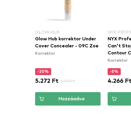
GLOW HUB
NYX PROF
ktor Under
Glow Hub korrektor Under
NYX Profe
r - 07W
Cover Concealer - 09C Zoe
Can't Sto
Korrektor
Contour C
Korrektor
fedésű ko
-20%
-5%
5.272 Ft
4.266 F
Ft
6.590 Ft
áadva
Hozzáadva