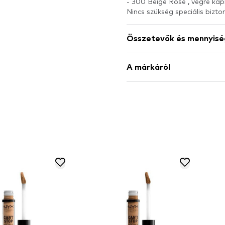
- 300 Beige Rose , végre 
Nincs szükség speciális bizto
Összetevők és mennyisé
A márkáról