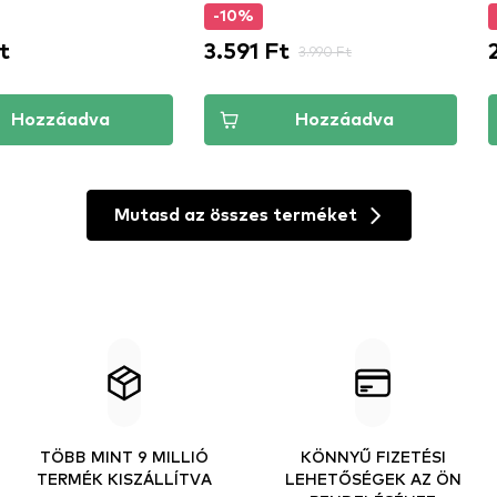
-10%
t
3.591 Ft
3.990 Ft
Hozzáadva
Hozzáadva
Mutasd az összes terméket
TÖBB MINT 9 MILLIÓ
KÖNNYŰ FIZETÉSI
TERMÉK KISZÁLLÍTVA
LEHETŐSÉGEK AZ ÖN