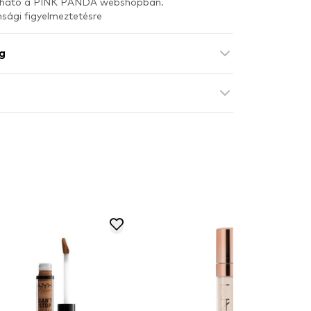
kapható a PINK PANDA webshopban.
nsági figyelmeztetésre
g