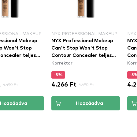
ESSIONAL MAKEUP
NYX PROFESSIONAL MAKEUP
NYX
ssional Makeup
NYX Professional Makeup
NYX
p Won't Stop
Can't Stop Won't Stop
Can
oncealer teljes
Contour Concealer teljes
Con
Korrektor
Korr
rrektor - Beige
fedésű korrektor - Neutral
fed
Tan
Mah
-5%
-5
t
4.266 Ft
4.2
4.490 Ft
4.490 Ft
Hozzáadva
Hozzáadva