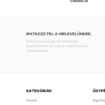
GARANCIA
IRATKOZZ FEL A HÍRLEVELÜNKRE.
Értesülj a legújabb termékeinkről,
promóciónkról és exkluzív ajánlatokról a
hírleveleinkből!
KATEGÓRIÁK
ÜGYF
Smink
Ügyfél