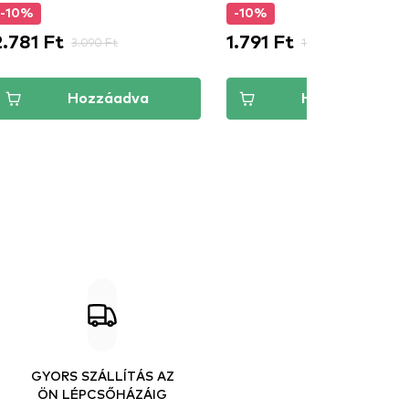
-10%
-10%
2.781 Ft
1.791 Ft
3.090 Ft
1.990 Ft
Hozzáadva
Hozzáadva
GYORS SZÁLLÍTÁS AZ
ÖN LÉPCSŐHÁZÁIG