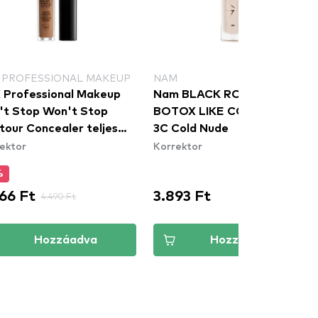
 PROFESSIONAL MAKEUP
NAM
 Professional Makeup
Nam BLACK ROSE &
't Stop Won't Stop
BOTOX LIKE CONCEALER
tour Concealer teljes
3C Cold Nude
ektor
Korrektor
ésű korrektor -
ogany
%
66 Ft
3.893 Ft
4.490 Ft
Hozzáadva
Hozzáadva