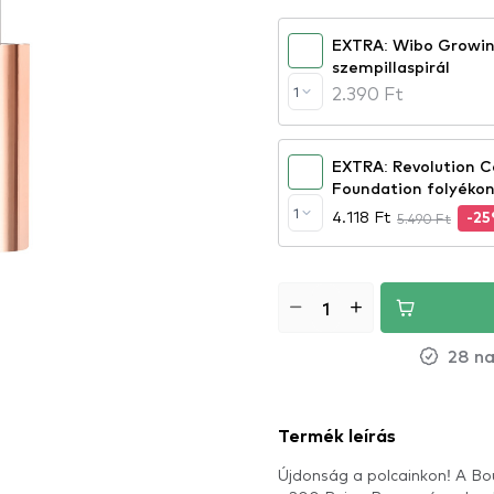
EXTRA: Wibo Growin
szempillaspirál
2.390 Ft
1
EXTRA: Revolution C
Foundation folyékon
1
4.118 Ft
5.490 Ft
-2
28 na
Termék leírás
Újdonság a polcainkon! A Bou