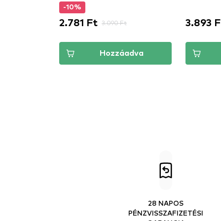
-10%
2.781 Ft
3.893 F
3.090 Ft
Hozzáadva
28 NAPOS
PÉNZVISSZAFIZETÉSI