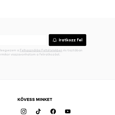
Iratkozz fel
beleegyezem a
Felhasználási Feltételekben
és tisztában
rmikor visszavonhatom a feliratkozást.
KÖVESS MINKET