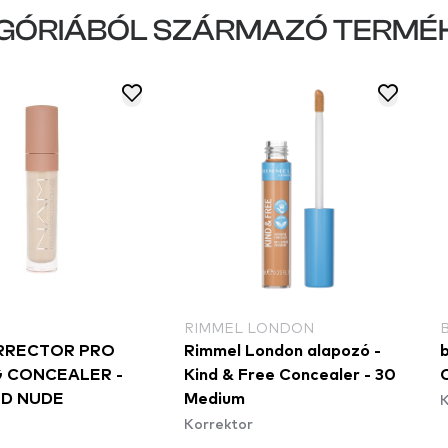
GÓRIÁBÓL SZÁRMAZÓ TERMÉ
RIMMEL LONDON
RRECTOR PRO
Rimmel London alapozó -
 CONCEALER -
Kind & Free Concealer - 30
K
LD NUDE
Medium
Korrektor