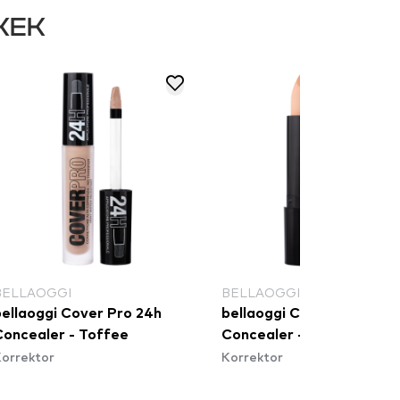
KEK
BELLAOGGI
BELLAOGGI
bellaoggi Cover Pro 24h
bellaoggi Cover Me
Concealer - Toffee
Concealer - Honey
orrektor
Korrektor