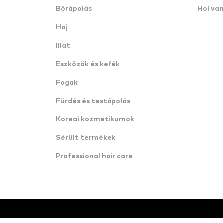
Bőrápolás
Hol va
Haj
Illat
Eszközök és kefék
Fogak
Fürdés és testápolás
Koreai kozmetikumok
Sérült termékek
Professional hair care