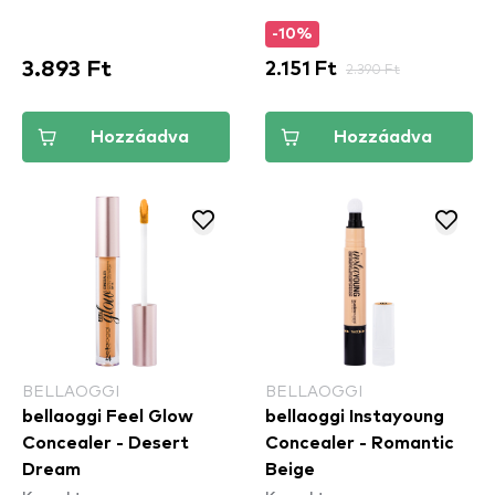
-10%
3.893 Ft
2.151 Ft
2.390 Ft
Hozzáadva
Hozzáadva
BELLAOGGI
BELLAOGGI
bellaoggi Feel Glow
bellaoggi Instayoung
Concealer - Desert
Concealer - Romantic
Dream
Beige