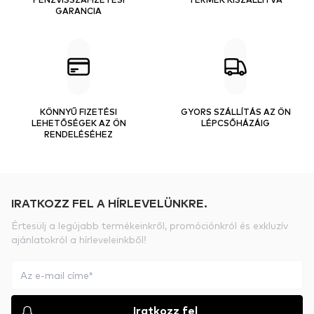
GARANCIA
KÖNNYŰ FIZETÉSI
GYORS SZÁLLÍTÁS AZ ÖN
LEHETŐSÉGEK AZ ÖN
LÉPCSŐHÁZÁIG
RENDELÉSÉHEZ
IRATKOZZ FEL A HÍRLEVELÜNKRE.
Értesülj a legújabb termékeinkről, promóciónkról és exkluzív
ajánlatokról a hírleveleinkből!
Iratkozz fel