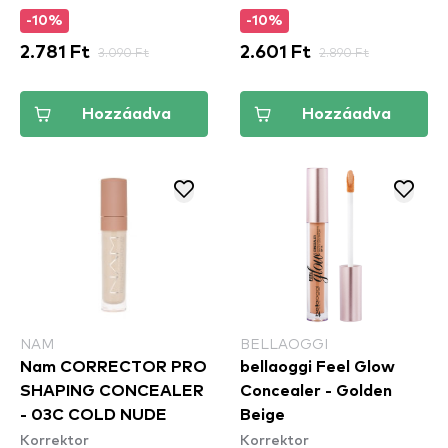
-10%
-10%
2.781 Ft
3.090 Ft
2.601 Ft
2.890 Ft
Hozzáadva
Hozzáadva
NAM
BELLAOGGI
Nam CORRECTOR PRO
bellaoggi Feel Glow
SHAPING CONCEALER
Concealer - Golden
- 03C COLD NUDE
Beige
Korrektor
Korrektor