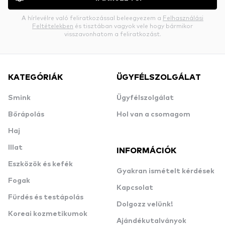
A hírlevélre való feliratkozással beleegyezem a
Felhasználási
Feltételekben
és tisztában vagyok vele hogy bármikor
visszavonhatom a feliratkozást.
KATEGÓRIÁK
ÜGYFÉLSZOLGÁLAT
Smink
Ügyfélszolgálat
Bőrápolás
Hol van a csomagom
Haj
Illat
INFORMÁCIÓK
Eszközök és kefék
Gyakran ismételt kérdések
Fogak
Kapcsolat
Fürdés és testápolás
Dolgozz velünk!
Koreai kozmetikumok
Ajándékutalványok