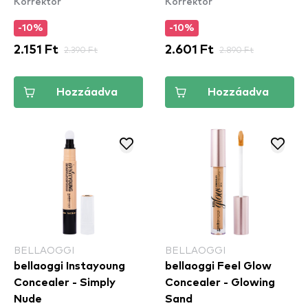
Korrektor
Korrektor
-10%
-10%
2.151 Ft
2.390 Ft
2.601 Ft
2.890 Ft
Hozzáadva
Hozzáadva
BELLAOGGI
BELLAOGGI
bellaoggi Instayoung
bellaoggi Feel Glow
Concealer - Simply
Concealer - Glowing
Nude
Sand