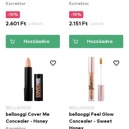
Korrektor
Korrektor
-10%
-10%
2.601 Ft
2.890 Ft
2.151 Ft
2.390 Ft
Hozzáadva
Hozzáadva
BELLAOGGI
BELLAOGGI
bellaoggi Cover Me
bellaoggi Feel Glow
Concealer - Honey
Concealer - Sweet
Korrektor
Honey