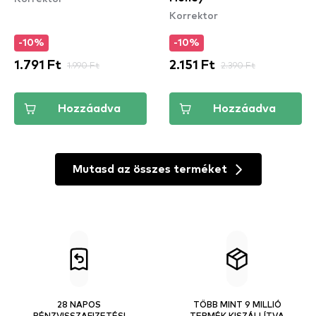
Korrektor
-10%
-10%
1.791 Ft
1.990 Ft
2.151 Ft
2.390 Ft
Hozzáadva
Hozzáadva
Mutasd az összes terméket
28 NAPOS
TÖBB MINT 9 MILLIÓ
PÉNZVISSZAFIZETÉSI
TERMÉK KISZÁLLÍTVA