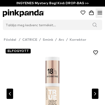
INGYENES Mystery Bag! Kód: DROP-BAG >>
Főoldal
/
CATRICE
/
Smink
/
Arc
/
Korrektor
ELFOGYOTT