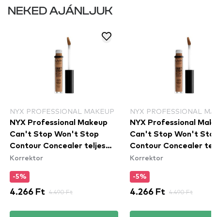
NEKED AJÁNLJUK
NYX PROFESSIONAL MAKEUP
NYX PROFESSIONAL MA
NYX Professional Makeup
NYX Professional Mak
Can't Stop Won't Stop
Can't Stop Won't Sto
Contour Concealer teljes
Contour Concealer tel
Korrektor
Korrektor
fedésű korrektor - Neutral
fedésű korrektor -
Tan
Mahogany
-5%
-5%
4.266 Ft
4.490 Ft
4.266 Ft
4.490 Ft