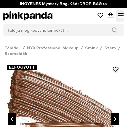
INGYENES Mystery Bag! Kód: DROP-BAG >>
Főoldal
/
NYX Professional Makeup
/
Smink
/
Szem
/
Szemöldök
ELFOGYOTT