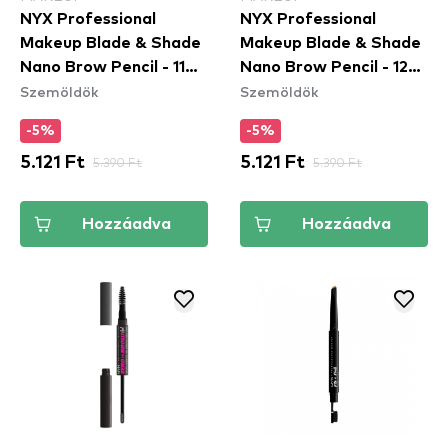
NYX Professional
NYX Professional
Makeup Blade & Shade
Makeup Blade & Shade
Nano Brow Pencil - 11
Nano Brow Pencil - 12
Szemöldök
Szemöldök
Grey
Black
-5%
-5%
5.121 Ft
5.390 Ft
5.121 Ft
5.390 Ft
Hozzáadva
Hozzáadva