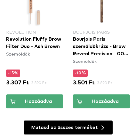
REVOLUTION
BOURJOIS PARIS
Revolution Fluffy Brow
Bourjois Paris
Filter Duo - Ash Brown
szemöldökrúzs - Brow
Szemöldök
Reveal Precision - 003
Szemöldök
Medium Brown
-15%
-10%
3.307 Ft
3.890 Ft
3.501 Ft
3.890 Ft
Hozzáadva
Hozzáadva
Mutasd az összes terméket