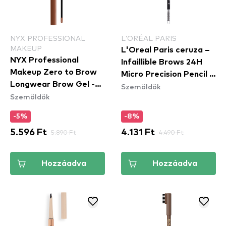
NYX PROFESSIONAL
L’ORÉAL PARIS
MAKEUP
L'Oreal Paris ceruza –
NYX Professional
Infaillible Brows 24H
Makeup Zero to Brow
Micro Precision Pencil -
Longwear Brow Gel -
Szemöldök
Light Cool Blonde
Szemöldök
Auburn (ZTBG04) -
szemöldök gél
-5%
-8%
5.596 Ft
5.890 Ft
4.131 Ft
4.490 Ft
Hozzáadva
Hozzáadva