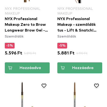
NYX PROFESSIONAL
NYX PROFESSIONAL
MAKEUP
MAKEUP
NYX Professional
NYX Professional
Makeup Zero to Brow
Makeup - szemöldök
Longwear Brow Gel -
tus - Lift & Snatch!
Szemöldök
Szemöldök
Taupe (ZTBG03) -
Brow Tint Pen - 01
szemöldök gél
Blonde (LAS01)
-5%
-5%
5.596 Ft
5.890 Ft
5.881 Ft
6.190 Ft
Hozzáadva
Hozzáadva