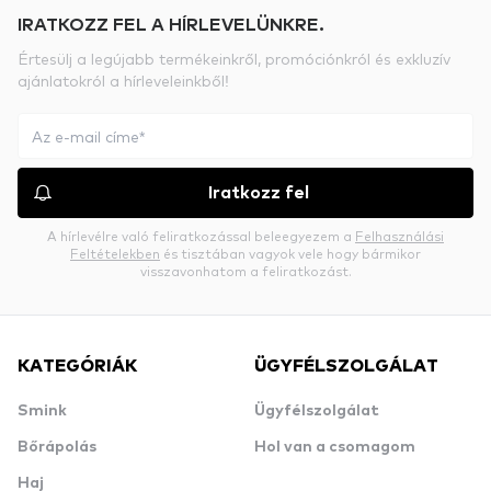
IRATKOZZ FEL A HÍRLEVELÜNKRE.
Értesülj a legújabb termékeinkről, promóciónkról és exkluzív
ajánlatokról a hírleveleinkből!
Iratkozz fel
A hírlevélre való feliratkozással beleegyezem a
Felhasználási
Feltételekben
és tisztában vagyok vele hogy bármikor
visszavonhatom a feliratkozást.
KATEGÓRIÁK
ÜGYFÉLSZOLGÁLAT
Smink
Ügyfélszolgálat
Bőrápolás
Hol van a csomagom
Haj