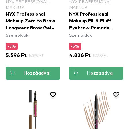
NYX PROFESSIONAL
NYX PROFESSIONAL
MAKEUP
MAKEUP
NYX Professional
NYX Professional
Makeup Zero to Brow
Makeup Fill & Fluff
Longwear Brow Gel -
Eyebrow Pomade
Szemöldök
Szemöldök
Black (ZTBG08) -
Pencil
szemöldök gél
szemöldökcerzua -
-5%
-5%
Blonde (FFEP01)
5.596 Ft
5.890 Ft
4.836 Ft
5.090 Ft
Hozzáadva
Hozzáadva