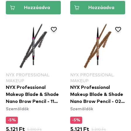
Hozzáadva
Hozzáadva
NYX PROFESSIONAL
NYX PROFESSIONAL
MAKEUP
MAKEUP
NYX Professional
NYX Professional
Makeup Blade & Shade
Makeup Blade & Shade
Nano Brow Pencil - 11
Nano Brow Pencil - 02
Szemöldök
Szemöldök
Grey
Blonde
-5%
-5%
5.121 Ft
5.390 Ft
5.121 Ft
5.390 Ft