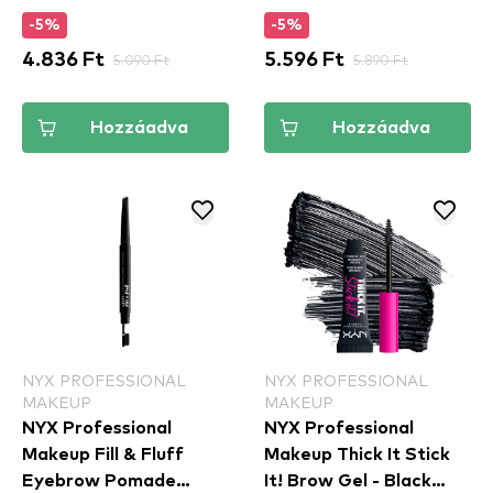
szemöldökcerzua -
szemöldök gél
-5%
-5%
Blonde (FFEP01)
4.836 Ft
5.090 Ft
5.596 Ft
5.890 Ft
Hozzáadva
Hozzáadva
NYX PROFESSIONAL
NYX PROFESSIONAL
MAKEUP
MAKEUP
NYX Professional
NYX Professional
Makeup Fill & Fluff
Makeup Thick It Stick
Eyebrow Pomade
It! Brow Gel - Black