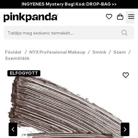
INGYENES Mystery Bag! Kód: DROP-BAG >>
Főoldal
/
NYX Professional Makeup
/
Smink
/
Szem
/
Szemöldök
ELFOGYOTT