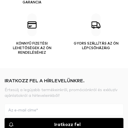
GARANCIA
KÖNNYŰ FIZETÉSI
GYORS SZÁLLÍTÁS AZ ÖN
LEHETŐSÉGEK AZ ÖN
LÉPCSŐHÁZÁIG
RENDELÉSÉHEZ
IRATKOZZ FEL A HÍRLEVELÜNKRE.
Értesülj a legújabb termékeinkről, promóciónkról és exkluzív
ajánlatokról a hírleveleinkből!
Iratkozz fel