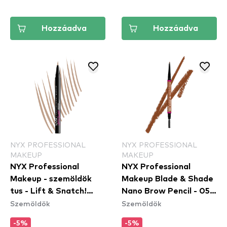
Hozzáadva
Hozzáadva
NYX PROFESSIONAL
NYX PROFESSIONAL
MAKEUP
MAKEUP
NYX Professional
NYX Professional
Makeup - szemöldök
Makeup Blade & Shade
tus - Lift & Snatch!
Nano Brow Pencil - 05
Szemöldök
Szemöldök
Brow Tint Pen - 01
Auburn
Blonde (LAS01)
-5%
-5%