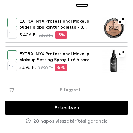
EXTRA: NYX Professional Makeup
púder alapú kontúr paletta - 3
Steps To Sculpt Face Sculpting
1
5.406 Ft
5.690 Ft
-5%
Palette – Fair (3STS01)
EXTRA: NYX Professional Makeup
Makeup Setting Spray fixáló spray
– Matte Finish
1
3.696 Ft
3.890 Ft
-5%
Elfogyott
Értesítsen
28 napos visszatérítési garancia