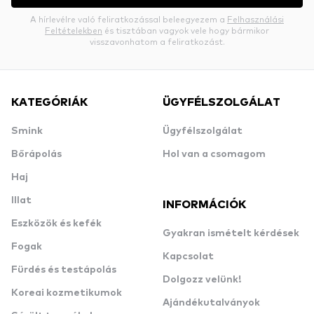
A hírlevélre való feliratkozással beleegyezem a
Felhasználási
Feltételekben
és tisztában vagyok vele hogy bármikor
visszavonhatom a feliratkozást.
KATEGÓRIÁK
ÜGYFÉLSZOLGÁLAT
Smink
Ügyfélszolgálat
Bőrápolás
Hol van a csomagom
Haj
Illat
INFORMÁCIÓK
Eszközök és kefék
Gyakran ismételt kérdések
Fogak
Kapcsolat
Fürdés és testápolás
Dolgozz velünk!
Koreai kozmetikumok
Ajándékutalványok