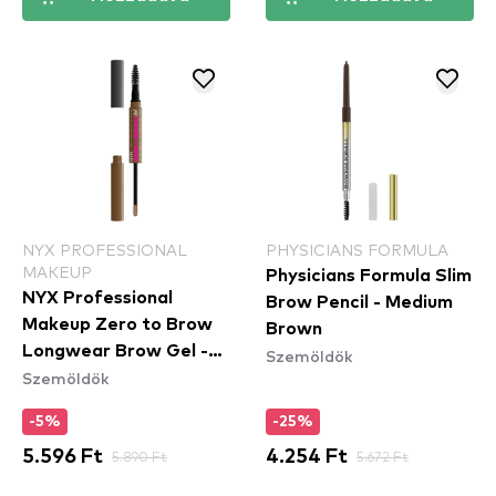
NYX PROFESSIONAL
PHYSICIANS FORMULA
MAKEUP
Physicians Formula Slim
NYX Professional
Brow Pencil - Medium
Makeup Zero to Brow
Brown
Longwear Brow Gel -
Szemöldök
Szemöldök
Taupe (ZTBG03) -
szemöldök gél
-5%
-25%
5.596 Ft
5.890 Ft
4.254 Ft
5.672 Ft