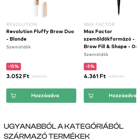
REVOLUTION
MAX FACTOR
Revolution Fluffy Brow Duo
Max Factor
- Blonde
szemöldökformázó - R
Szemöldök
Brow Fill & Shape - 0
Szemöldök
Brown
-15%
-5%
3.052 Ft
3.590 Ft
4.361 Ft
4.590 Ft
Hozzáadva
Hozzáadva
UGYANABBÓL A KATEGÓRIÁBÓL
SZÁRMAZÓ TERMÉKEK