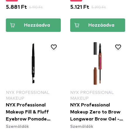
5.881 Ft
6.190 Ft
5.121 Ft
5.390 Ft
Hozzáadva
Hozzáadva
NYX PROFESSIONAL
NYX PROFESSIONAL
MAKEUP
MAKEUP
NYX Professional
NYX Professional
Makeup Fill & Fluff
Makeup Zero to Brow
Eyebrow Pomade
Longwear Brow Gel -
Szemöldök
Szemöldök
Pencil
Auburn (ZTBG04) -