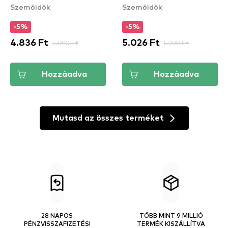
Szemöldök
Szemöldök
Pencil - Clear
(TISI08)
-5%
-5%
4.836 Ft
5.090 Ft
5.026 Ft
5.290 Ft
Hozzáadva
Hozzáadva
Mutasd az összes terméket
28 NAPOS
TÖBB MINT 9 MILLIÓ
PÉNZVISSZAFIZETÉSI
TERMÉK KISZÁLLÍTVA