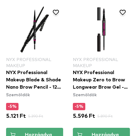
NYX PROFESSIONAL
NYX PROFESSIONAL
MAKEUP
MAKEUP
NYX Professional
NYX Professional
Makeup Blade & Shade
Makeup Zero to Brow
Nano Brow Pencil - 12
Longwear Brow Gel -
Szemöldök
Szemöldök
Black
Black (ZTBG08) -
szemöldök gél
-5%
-5%
5.121 Ft
5.390 Ft
5.596 Ft
5.890 Ft
Hozzáadva
Hozzáadva