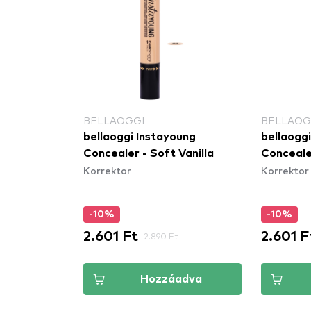
BELLAOGGI
BELLAOG
bellaoggi Instayoung
bellaogg
Concealer - Soft Vanilla
Conceale
Korrektor
Korrektor
-10%
-10%
2.601 Ft
2.601 F
2.890 Ft
Hozzáadva