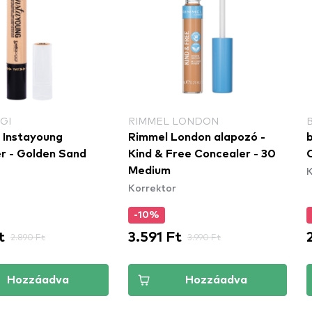
GI
RIMMEL LONDON
i Instayoung
Rimmel London alapozó -
r - Golden Sand
Kind & Free Concealer - 30
K
Medium
Korrektor
-10%
t
3.591 Ft
2.890 Ft
3.990 Ft
Hozzáadva
Hozzáadva