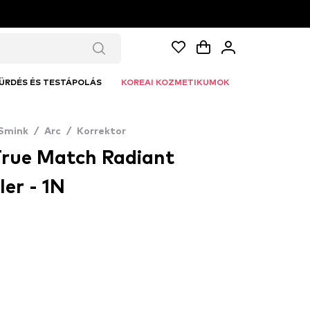
ÜRDÉS ÉS TESTÁPOLÁS
KOREAI KOZMETIKUMOK
Smink
/
Arc
/
Korrektor
True Match Radiant
er - 1N