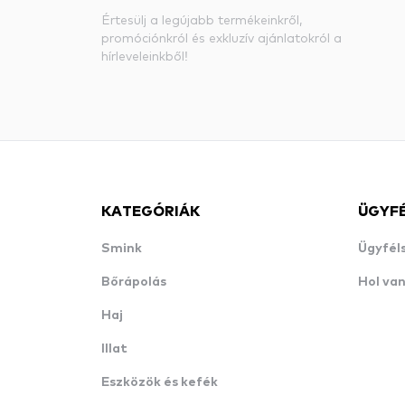
Értesülj a legújabb termékeinkről,
promóciónkról és exkluzív ajánlatokról a
hírleveleinkből!
KATEGÓRIÁK
ÜGYF
Smink
Ügyfél
Bőrápolás
Hol va
Haj
Illat
Eszközök és kefék