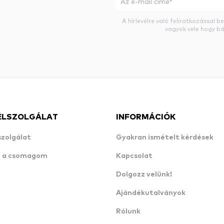
A hírlevélre való feliratkozással 
vagyok vele hogy bá
ÉLSZOLGÁLAT
INFORMÁCIÓK
szolgálat
Gyakran ismételt kérdések
n a csomagom
Kapcsolat
Dolgozz velünk!
Ajándékutalványok
Rólunk