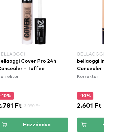
BELLAOGGI
BELLAOGGI
bellaoggi Cover Pro 24h
bellaoggi Instayoung
Concealer - Toffee
Concealer - Romantic Be
orrektor
Korrektor
-10%
-10%
2.781 Ft
2.601 Ft
3.090 Ft
2.890 Ft
Hozzáadva
Hozzáadva