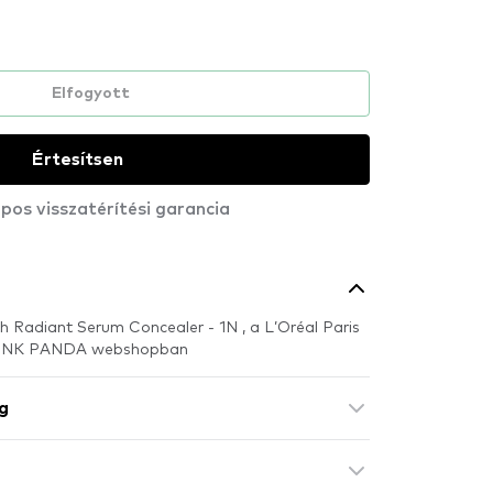
Elfogyott
Értesítsen
pos visszatérítési garancia
ch Radiant Serum Concealer - 1N , a L’Oréal Paris
 PINK PANDA webshopban
g