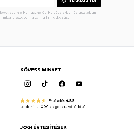
Iratkozz fel
beleegyezem a
Felhasználási Feltételekben
és tisztában
rmikor visszavonhatom a feliratkozást.
KÖVESS MINKET
Értékelés
4.5/5
több mint 1000 elégedett vásárlótól
JOGI ÉRTESÍTÉSEK