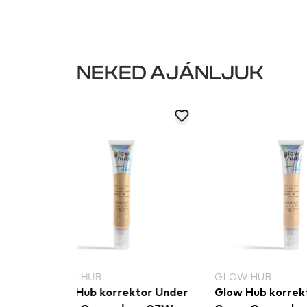
NEKED AJÁNLJUK
GLOW HUB
NYX PROF
ktor Under
Glow Hub korrektor Under
NYX Profe