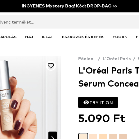
INGYENES Mystery Bag! Kód: DROP-BAG >>
RÁPOLÁS
HAJ
ILLAT
ESZKÖZÖK ÉS KEFÉK
FOGAK
F
Főoldal
/
L’Oréal Paris
/
L'Oréal Paris 
Serum Conceal
TRY IT ON
5.090 Ft