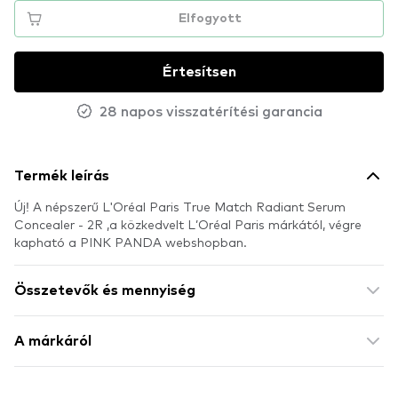
Elfogyott
Értesítsen
28 napos visszatérítési garancia
Termék leírás
Új! A népszerű L'Oréal Paris True Match Radiant Serum
Concealer - 2R ,a közkedvelt L’Oréal Paris márkától, végre
kapható a PINK PANDA webshopban.
Összetevők és mennyiség
A márkáról