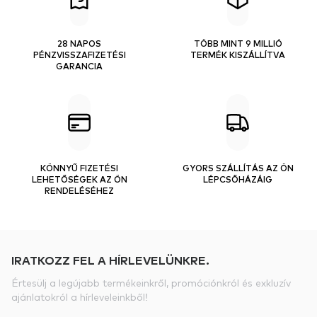
28 NAPOS
TÖBB MINT 9 MILLIÓ
PÉNZVISSZAFIZETÉSI
TERMÉK KISZÁLLÍTVA
GARANCIA
KÖNNYŰ FIZETÉSI
GYORS SZÁLLÍTÁS AZ ÖN
LEHETŐSÉGEK AZ ÖN
LÉPCSŐHÁZÁIG
RENDELÉSÉHEZ
IRATKOZZ FEL A HÍRLEVELÜNKRE.
Értesülj a legújabb termékeinkről, promóciónkról és exkluzív
ajánlatokról a hírleveleinkből!