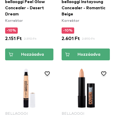
bellaoggi Feel Glow
bellaoggi Instayoung
Concealer - Desert
Concealer - Romantic
Dream
Beige
Korrektor
Korrektor
-10%
-10%
2.151 Ft
2.390 Ft
2.601 Ft
2.890 Ft
Hozzáadva
Hozzáadva
BELLAOGGI
BELLAOGGI