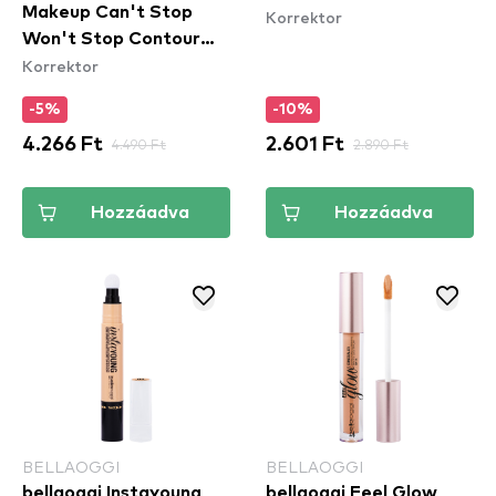
Makeup Can't Stop
Korrektor
Won't Stop Contour
Korrektor
Concealer teljes fedésű
korrektor - Mahogany
-5%
-10%
4.266 Ft
4.490 Ft
2.601 Ft
2.890 Ft
Hozzáadva
Hozzáadva
BELLAOGGI
BELLAOGGI
bellaoggi Instayoung
bellaoggi Feel Glow