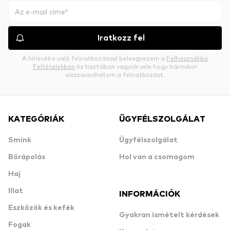
Iratkozz fel
A hírlevélre való feliratkozással beleegyezem a
Felhasználási
Feltételekben
és tisztában vagyok vele hogy bármikor
visszavonhatom a feliratkozást.
KATEGÓRIÁK
ÜGYFÉLSZOLGÁLAT
Smink
Ügyfélszolgálat
Bőrápolás
Hol van a csomagom
Haj
Illat
INFORMÁCIÓK
Eszközök és kefék
Gyakran ismételt kérdések
Fogak