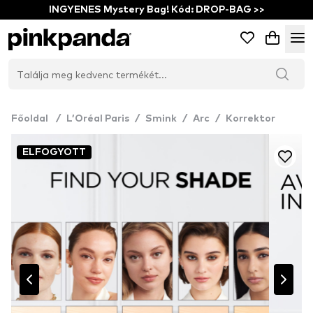
INGYENES Mystery Bag! Kód: DROP-BAG >>
Főoldal
/
L’Oréal Paris
/
Smink
/
Arc
/
Korrektor
ELFOGYOTT