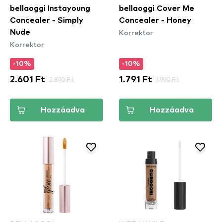
bellaoggi Instayoung
bellaoggi Cover Me
Concealer - Simply
Concealer - Honey
Korrektor
Nude
Korrektor
-10%
-10%
2.601 Ft
2.890 Ft
1.791 Ft
1.990 Ft
Hozzáadva
Hozzáadva