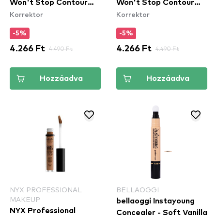
Won't Stop Contour
Won't Stop Contour
Korrektor
Korrektor
Concealer teljes fedésű
Concealer teljes fedésű
korrektor - Beige
korrektor - Neutral Tan
-5%
-5%
4.266 Ft
4.490 Ft
4.266 Ft
4.490 Ft
Hozzáadva
Hozzáadva
NYX PROFESSIONAL
BELLAOGGI
MAKEUP
bellaoggi Instayoung
NYX Professional
Concealer - Soft Vanilla