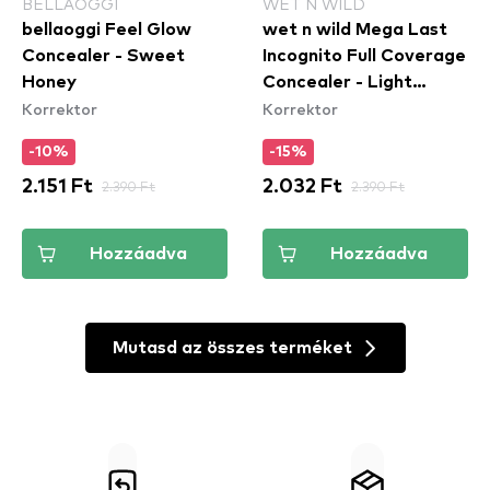
BELLAOGGI
WET N WILD
bellaoggi Feel Glow
wet n wild Mega Last
Concealer - Sweet
Incognito Full Coverage
Honey
Concealer - Light
Korrektor
Korrektor
Medium - korrektor
-10%
-15%
2.151 Ft
2.390 Ft
2.032 Ft
2.390 Ft
Hozzáadva
Hozzáadva
Mutasd az összes terméket