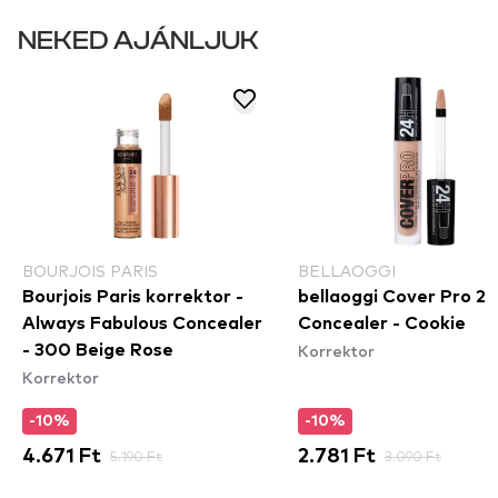
NEKED AJÁNLJUK
BOURJOIS PARIS
BELLAOGGI
Bourjois Paris korrektor -
bellaoggi Cover Pro 2
Always Fabulous Concealer
Concealer - Cookie
Korrektor
- 300 Beige Rose
Korrektor
-10%
-10%
4.671 Ft
5.190 Ft
2.781 Ft
3.090 Ft